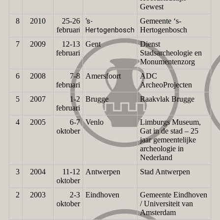
Gewest
8
2010
25-26
Gemeente ‘s-
‘s-
februar
Hertogenbosch
i
Hertogenbosch
7
2009
12-13
Gent
Dienst
februari
Stadsarcheologie en
Monumentenzorg
6
2008
7-8
Amersfoort
ADC
februari
ArcheoProjecten
5
2007
1-2
Brugge
Raakvlak Brugge
februari
4
2005
6-7
Venlo
Limburgs Museum,
oktober
Gat in de stad – 25
jaar gemeentelijke
archeologie in
Nederland
3
2004
11-12
Antwerpen
Stad Antwerpen
oktober
2
2003
2-3
Eindhoven
Gemeente Eindhoven
oktober
/ Universiteit van
Amsterdam