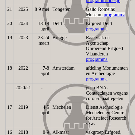
programmaboekje
21
2025
8-9 mei
Tongeren
G
allo-Romeins
Museum
programma
20
2024
18-19
Delft
Erfgoed Delft
april
programma
19
2023
23-24
Brugge
Raakvlak en
maart
Agentschap
Onroerend Erfgoed
Vlaanderen
programma
18
2022
7-8
Amsterdam
afdeling Monumenten
april
en Archeologie
programma
2020/21
-
-
geen BNA-
Contactdagen wegens
corona-maatregelen
17
2019
4-5
Mechelen
Dienst Archeologie
april
Mechelen en Centre
for Artefact Research
vzw.
16
2018
8-9
Alkmaar
vakgroep Erfgoed,