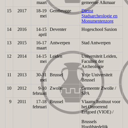
maart
gemeente Alkmaar
15
2017
18-19
Gentbrugge
Dienst
mei
Stadsarcheologie en
Monumentenzorg
14
2016
14-15
Deventer
Hogeschool Saxion
april
13
2015
16-17
Antwerpen
Stad Antwerpen
maart
12
2014
14-15
Leiden
Universiteit Leiden,
mei
Faculteit der
Archeologie
11
2013
30-31
Brussel
Vrije Universiteit
mei
Brussel
10
2012
9-10
Zwolle
Gemeente Zwolle /
februari
SPA
9
2011
17-18
Brussel
Vlaams Instituut voor
februari
het Onroerend
Erfgoed (VIOE) /
Brussels
Hoofdstedelijk