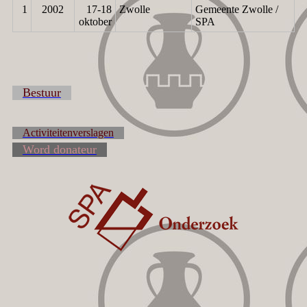
1
2002
17-18
Zwolle
Gemeente Zwolle /
oktober
SPA
Bestuur
Activiteitenverslagen
Word donateur