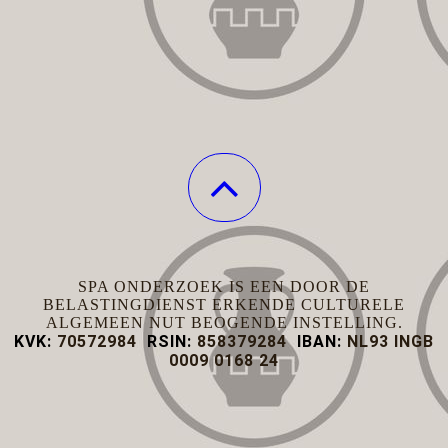
SPA ONDERZOEK IS EEN DOOR DE
BELASTINGDIENST ERKENDE CULTURELE
ALGEMEEN NUT BEOGENDE INSTELLING.
KVK:
70572984
RSIN:
858379284
IBAN:
NL93 INGB
0009 0168 24