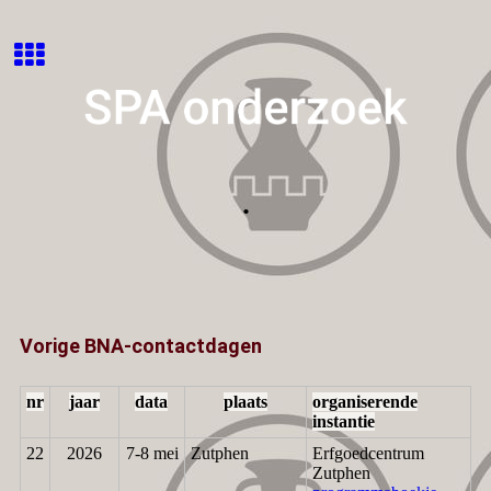
.
Vorige BNA-contactdagen
nr
jaar
data
plaats
organiserende
instantie
22
2026
7-8 mei
Zutphen
Erfgoedcentrum
Zutphen